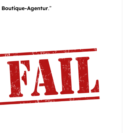
r
Boutique-Agentur
.”